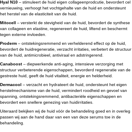
Hyal N10
– stimuleert de huid eigen collageenprodcutie, bevordert cel
vernieuwing, verhoogt het vochtgehalte van de huid en ondersteunt
het herstel van de elasticiteit van de huid.
Mitocell
– versterkt de stevigheid van de huid, bevordert de synthese
van collageen en elastine, regenereert de huid, liftend en beschermt
tegen externe invloeden.
Proderm
– ontstekingsremmend en verhelderend effect op de huid,
bevordert de huidregeneratie, verzacht irritaties, verbetert de structuur
van de huid, antimicrobieel, antiviraal en adstringerend.
Canaboost
– diepwerkende anti-aging, intensieve verzorging met
structuur verbeterende eigenschappen, bevorderd regeneratie van de
gestreste huid, geeft de huid vitaliteit, energie en helderheid.
Dermacool
– verzacht en hydrateert de huid, ondersteunt het eigen
herstelmechanisme van de huid, vermindert roodheid en gevoel van
spanning, ontstekingsremmend, antibacteriële eigenschappen en
bevordert een snellere genezing van huidirritaties.
Uiteraard bekijken wij de huid vóór de behandeling goed en in overleg
passen wij aan de hand daar van een van deze serums toe in de
behandeling.