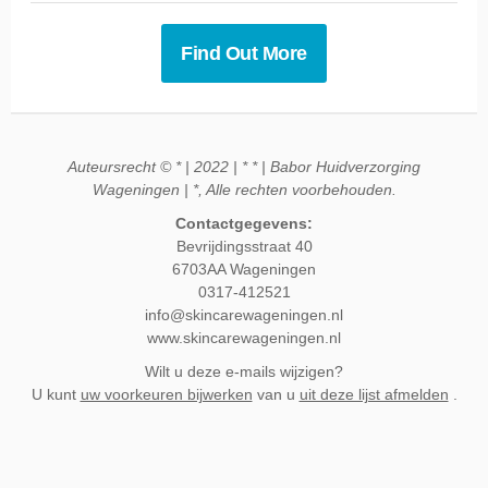
Find Out More
Auteursrecht © * |
2022 |
* * |
Babor Huidverzorging
Wageningen |
*, Alle rechten voorbehouden.
Contactgegevens:
Bevrijdingsstraat 40
6703AA Wageningen
0317-412521
info@skincarewageningen.nl
www.skincarewageningen.nl
Wilt u deze e-mails wijzigen?
U kunt
uw voorkeuren bijwerken
van u
uit deze lijst afmelden
.