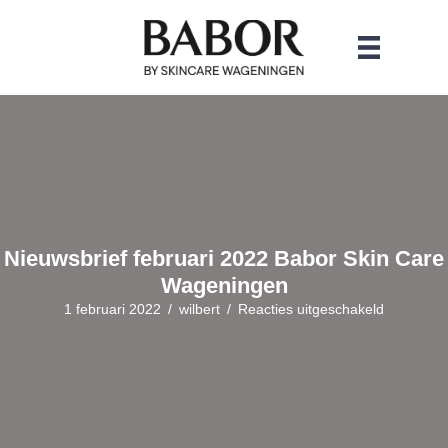
Nieuwsbrief februari 2022 Babor Skin Care
Wageningen
1 februari 2022
/
wilbert
/
Reacties uitgeschakeld
v
o
o
r
N
i
e