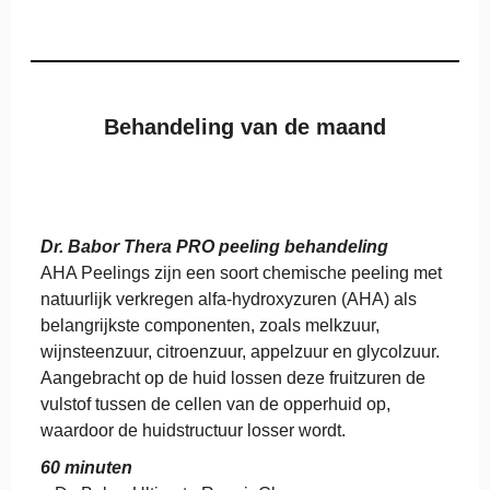
o
r
S
k
i
Behandeling van de maand
n
C
a
r
e
W
Dr. Babor Thera PRO peeling behandeling
a
AHA Peelings zijn een soort chemische peeling met
g
natuurlijk verkregen alfa-hydroxyzuren (AHA) als
e
n
belangrijkste componenten, zoals melkzuur,
i
wijnsteenzuur, citroenzuur, appelzuur en glycolzuur.
n
Aangebracht op de huid lossen deze fruitzuren de
g
vulstof tussen de cellen van de opperhuid op,
e
waardoor de huidstructuur losser wordt.
n
60 minuten