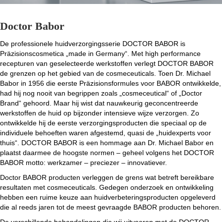
Doctor Babor
De professionele huidverzorgingsserie DOCTOR BABOR is
Präzisionscosmetica „made in Germany“. Met high performance
recepturen van geselecteerde werkstoffen verlegt DOCTOR BABOR
de grenzen op het gebied van de cosmeceuticals. Toen Dr. Michael
Babor in 1956 die eerste Präzisionsformules voor BABOR ontwikkelde,
had hij nog nooit van begrippen zoals „cosmeceutical“ of „Doctor
Brand“ gehoord. Maar hij wist dat nauwkeurig geconcentreerde
werkstoffen de huid op bijzonder intensieve wijze verzorgen. Zo
ontwikkelde hij de eerste verzorgingsproducten die speciaal op de
individuele behoeften waren afgestemd, quasi de „huidexperts voor
thuis“. DOCTOR BABOR is een hommage aan Dr. Michael Babor en
plaatst daarmee de hoogste normen – geheel volgens het DOCTOR
BABOR motto: werkzamer – preciezer – innovatiever.
Doctor BABOR producten verleggen de grens wat betreft bereikbare
resultaten met cosmeceuticals. Gedegen onderzoek en ontwikkeling
hebben een ruime keuze aan huidverbeteringsproducten opgeleverd
die al reeds jaren tot de meest gevraagde BABOR producten behoren.
De verschillende behandelingen die wij uitvoeren met de DOCTOR