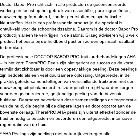
Doctor Babor Pro richt zich in alle producten op geconcentreerde
werking en focust op het gebruik van essentiële, pure ingrediënten;
nauwkeurig geformuleerd, zonder geurstoffen en synthetische
kleurstoffen. Het is een professionele productlijn die speciaal is
ontwikkeld voor de schoonheidssalons. Daarom is de doctor Babor Pro
productlijn alleen te verkrijgen in de salons. Graag adviseren wij u welk
product het beste bij uw huidbeeld past om zo een optimaal resultaat
te bereiken.
De professionele DOCTOR BABOR PRO-fruitzuurbehandelingen AHA
– in het kort: TheraPRO Peels zijn niet gericht op succes op de korte
termijn dat zichtbaar is door een oppervlakkige peeling. Deze peelings
zijn bedoeld als een veel duurzamere oplossing. Uitgebreide, in de
praktijk geteste samenstellingen van verschillende fruitzuren met een
nauwkeurig uitgebalanceerd fruitzuurgehalte en pH-waarden zorgen
voor een gecontroleerde, gelijkmatige peeling van de bovenste
huidlaag. Daarnaast bevorderen deze samenstellingen de regeneratie
van de huid, die begint bij de diepere lagen en doorloopt tot aan de
bovenste cellaag. TheraPRO AHA peels zijn uiterst effectief zonder de
huid onnodig te belasten en bevorderen een uitgebreide, intensieve
regeneratie van de huid.
* AHA Peelings zijn peelings met natuurlijk verkregen alfa-